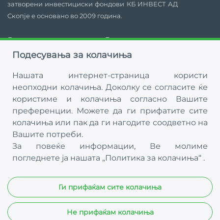
затворени инвестициски фондови КБ ИНВЕСТ АД
инвеститори треба да го прочитаат Статутот и
Скопје е основано во 2009 година.
Проспектот на Фондот во кој сакаат да вложат.
Друштвото е запишано во Трговскиот регистар
Барање за купување Акции
под матичен број 6443532 на 15.01.2009 година.
Подесувања за колачиња
Нашата интернет-страница користи
неопходни колачиња. Доколку се согласите ќе
користиме и колачиња согласно Вашите
Newsletter
преференции. Можете да ги прифатите сите
колачиња или пак да ги нагодите соодветно на
Вашите потреби.
За повеќе информации, Ве молиме
погледнете ја нашата
„Политика за колачиња“
.
Ги прифаќам сите колачиња
Не прифаќам колачиња
© 2024 КБ ИНВЕСТ АД Скопје. Сите права се задржани. |