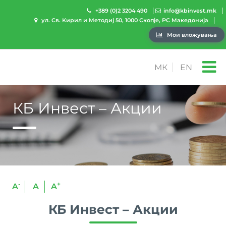
+389 (0)2 3204 490
info@kbinvest.mk
ул. Св. Кирил и Методиј 50, 1000 Скопје, РС Македонија
Мои вложувања
МК
EN
КБ Инвест – Акции
-
+
A
A
A
КБ Инвест – Акции