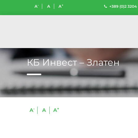
-
+
A
A
A
+389 (0)2 3204
КБ Инвест – Златен
-
+
A
A
A