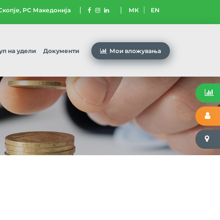
 Скопје, РС Македонија
МК
EN
уп на удели
Документи
Мои вложувања