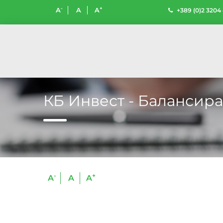
-
+
A
A
A
+389 (0)2 3204
КБ Инвест - Балансир
-
+
A
A
A