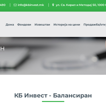
 490
info@kbinvest.mk
ул. Св. Кирил и Методиј 50, 1000
Дома
Фондови
Извештаи
Историја на цени
Продажба/отк
ан
КБ Инвест - Балансиран