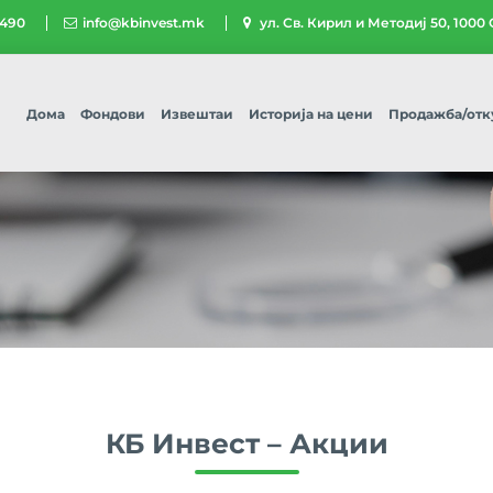
 490
info@kbinvest.mk
ул. Св. Кирил и Методиј 50, 1000
Дома
Фондови
Извештаи
Историја на цени
Продажба/отк
КБ Инвест – Акции