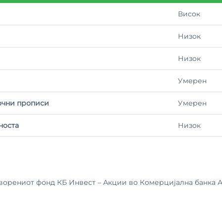
Висок
Низок
Низок
Умерен
очни прописи
Умерен
носта
Низок
творениот фонд КБ Инвест – Акции во Комерцијална банка А