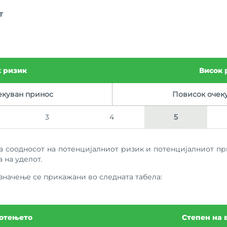
т
 ризик
Висок 
екуван принос
Повисок очек
3
4
5
а соодносот на потенцијалниот ризик и потенцијалниот пр
 на уделот.
значење се прикажани во следната табела:
ботењето
Степен на 