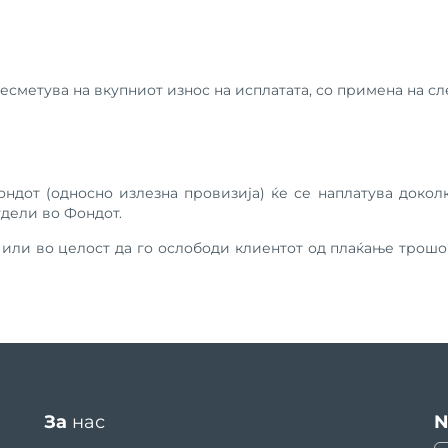
есметува на вкупниот износ на исплатата, со примена на сл
ондот (односно излезна провизија) ќе се наплатува докол
удели во Фондот.
 или во целост да го ослободи клиентот од плаќање трош
За
нас
N