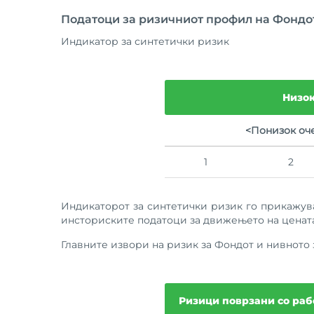
Податоци за ризичниот профил на Фондо
Индикатор за синтетички ризик
Низок
<Понизок оч
1
2
Индикаторот за синтетички ризик го прикажув
инсториските податоци за движењето на цената
Главните извори на ризик за Фондот и нивното 
Ризици поврзани со ра