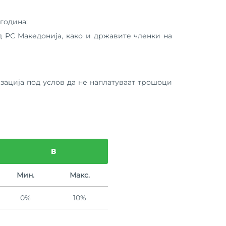
година;
д РС Македонија, како и државите членки на
зација под услов да не наплатуваат трошоци
В
Мин.
Макс.
0%
10%