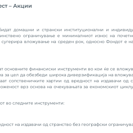
ст – Акции
бидат домашни и странски институционални и индивиду
Единствено ограничување е минималниот износ на почетн
сугерира вложување на среден рок, односно Фондот е на
т основните финансиски инструменти во кои ќе се вложуваа
а за цел да обезбеди широка диверзификација на вложувања
аат сопственичките хартии од вредност на издавачи од с
ложеност врз основа на очекувањата за економскиот циклу
от во следните инструменти:
дност на издавачи од странство без географски ограничув