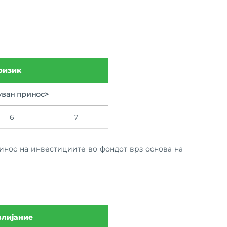
ризик
уван принос>
6
7
инос на инвестициите во фондот врз основа на
влијание