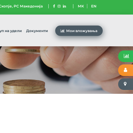
 Скопје, РС Македонија
МК
EN
уп на удели
Документи
Мои вложувања