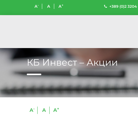
-
+
A
A
A
+389 (0)2 3204
КБ Инвест – Акции
-
+
A
A
A