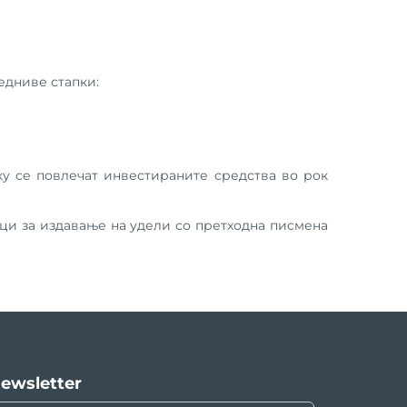
едниве стапки:
ку се повлечат инвестираните средства во рок
оци за издавање на удели со претходна писмена
ewsletter