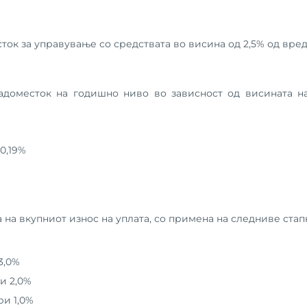
ок за управување со средствата во висина од 2,5% од вред
адоместок на годишно ниво во зависност од висината н
 0,19%
на вкупниот износ на уплата, со примена на следниве стап
3,0%
ри 2,0%
ри 1,0%