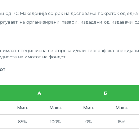
ки од РС Македонија со рок на доспевање пократок од една 
тргуваат на организирани пазари, издадени од издавачи о
 имаат специфична секторска и/или географска специјали
едноста на имотот на фондот.
от
А
Б
Мин.
Макс.
Мин.
Макс.
85%
100%
0%
15%