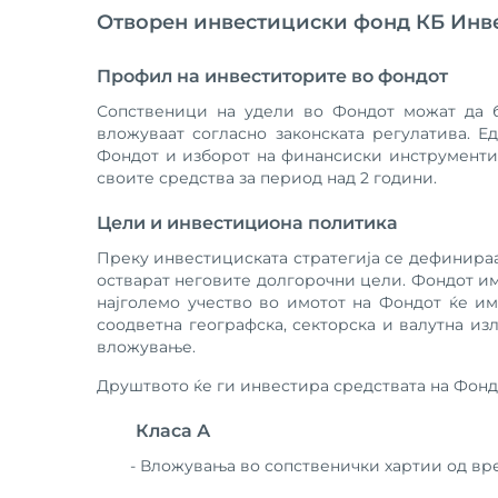
Отворен инвестициски фонд КБ Инве
Профил на инвеститорите во фондот
Сопственици на удели во Фондот можат да 
вложуваат согласно законската регулатива. 
Фондот и изборот на финансиски инструменти 
своите средства за период над 2 години.
Цели и инвестициона политика
Преку инвестициската стратегија се дефинираа
остварат неговите долгорочни цели. Фондот им
најголемо учество во имотот на Фондот ќе им
соодветна географска, секторска и валутна из
вложување.
Друштвото ќе ги инвестира средствата на Фонд
Класа А
- Вложувања во сопственички хартии од вре