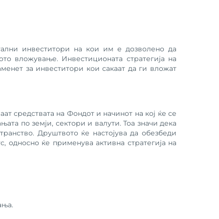
ални инвеститори на кои им е дозволено да
ото вложување. Инвестиционата стратегија на
менет за инвеститори кои сакаат да ги вложат
т средствата на Фондот и начинот на кој ќе се
та по земји, сектори и валути. Тоа значи дека
транство. Друштвото ќе настојува да обезбеди
с, односно ќе применува активна стратегија на
ања.