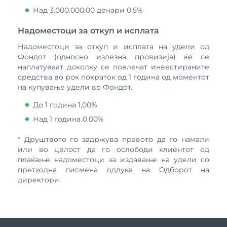
Над 3.000.000,00 денари 0,5%
Надоместоци за откуп и исплата
Надоместоци за откуп и исплата на удели од
Фондот (односно излезна провизија) ќе се
наплатуваат доколку се повлечат инвестираните
средства во рок пократок од 1 година од моментот
на купување удели во Фондот.
До 1 година 1,00%
Над 1 година 0,00%
* Друштвото го задржува правото да го намали
или во целост да го ослободи клиентот од
плаќање надоместоци за издавање на удели со
претходна писмена одлука на Одборот на
директори.