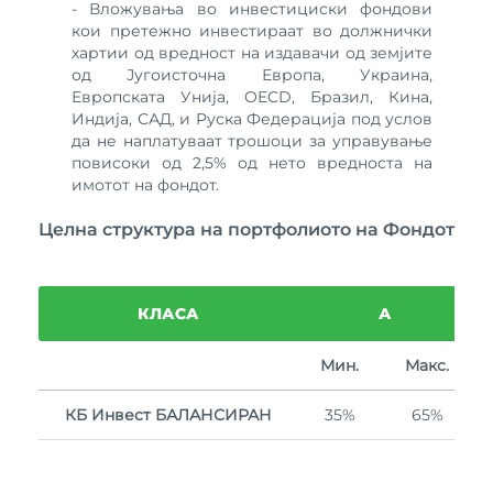
- Вложувања во инвестициски фондови
кои претежно инвестираат во должнички
хартии од вредност на издавачи од земјите
од Југоисточна Европа, Украина,
Европската Унија, OECD, Бразил, Кина,
Индија, САД, и Руска Федерација под услов
да не наплатуваат трошоци за управување
повисоки од 2,5% од нето вредноста на
имотот на фондот.
Целна структура на портфолиото на Фондот
КЛАСА
А
Мин.
Макс.
КБ Инвест БАЛАНСИРАН
35%
65%