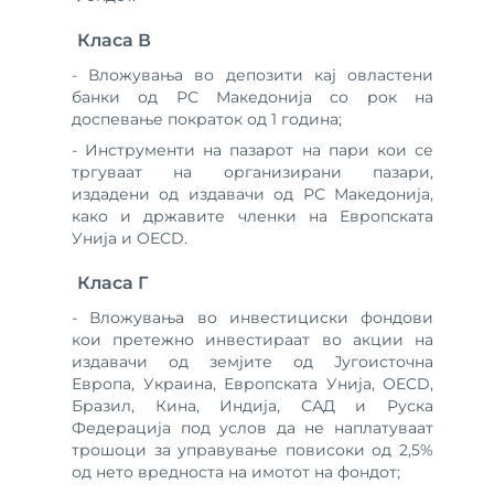
Класа В
- Вложувања во депозити кај овластени
банки од РС Македонија со рок на
доспевање пократок од 1 година;
- Инструменти на пазарот на пари кои се
тргуваат на организирани пазари,
издадени од издавачи од РС Македонија,
како и државите членки на Европската
Унија и OECD.
Класа Г
- Вложувања во инвестициски фондови
кои претежно инвестираат во акции на
издавачи од земјите од Југоисточна
Европа, Украина, Европската Унија, OECD,
Бразил, Кина, Индија, САД и Руска
Федерација под услов да не наплатуваат
трошоци за управување повисоки од 2,5%
од нето вредноста на имотот на фондот;