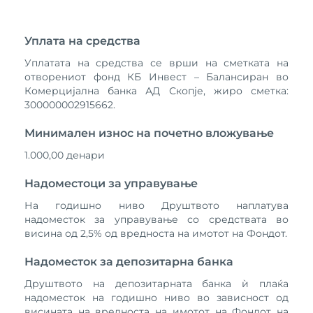
Уплата на средства
Уплатата на средства се врши на сметката на
отворениот фонд КБ Инвест – Балансиран во
Комерцијална банка АД Скопје, жиро сметка:
300000002915662.
Минимален износ на почетно вложување
1.000,00 денари
Надоместоци за управување
На годишно ниво Друштвото наплатува
надоместок за управување со средствата во
висина од 2,5% од вредноста на имотот на Фондот.
Надоместок за депозитарна банка
Друштвото на депозитарната банка ѝ плаќа
надоместок на годишно ниво во зависност од
висината на вредноста на имотот на Фондот на