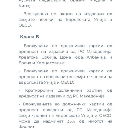
Руската Федерација, Бразил, Индија и
Кина;
- Вложувања во акции на издавачи од
земјите членки на Европската Унија и
OECD.
Класа Б
- Вложувања во должнички хартии од
вредност на издавачи од РС Македонија,
Хрватска, Србија, Црна Гора, Албанија, и
Босна и Херцеговина;
- Вложувања во должнички хартии од
вредност на издавачи од земјите членки на
Европската Унија и OECD;
- Краткорочни должнички хартии од
вредност на издавачи од РС Македонија;
- Вложувањата во должнички хартии од
вредност издадени од РС Македонија,
земји членки на Европската Унија и OECD,
може да надминат 35% од имотот на
Фондот.