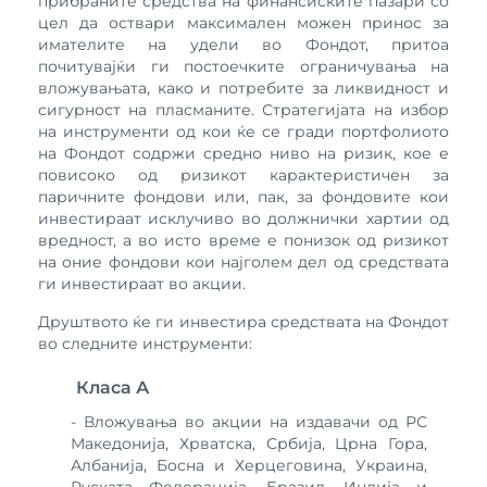
прибраните средства на финансиските пазари со
цел да оствари максимален можен принос за
имателите на удели во Фондот, притоа
почитувајќи ги постоечките ограничувања на
вложувањата, како и потребите за ликвидност и
сигурност на пласманите. Стратегијата на избор
на инструменти од кои ќе се гради портфолиото
на Фондот содржи средно ниво на ризик, кое е
повисоко од ризикот карактеристичен за
паричните фондови или, пак, за фондовите кои
инвестираат исклучиво во должнички хартии од
вредност, а во исто време е понизок од ризикот
на оние фондови кои најголем дел од средствата
ги инвестираат во акции.
Друштвото ќе ги инвестира средствата на Фондот
во следните инструменти:
Класа А
- Вложувања во акции на издавачи од РС
Македонија, Хрватска, Србија, Црна Гора,
Албанија, Босна и Херцеговина, Украина,