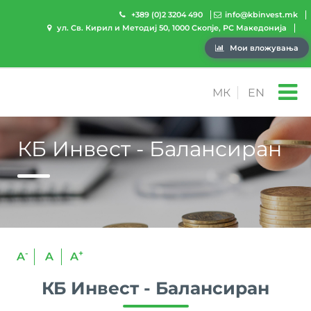
+389 (0)2 3204 490
info@kbinvest.mk
ул. Св. Кирил и Методиј 50, 1000 Скопје, РС Македонија
Мои вложувања
МК
EN
КБ Инвест - Балансиран
-
+
A
A
A
КБ Инвест - Балансиран