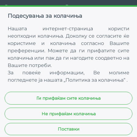
Друштвото е запишано во Трговскиот регистар
под матичен број 6443532 на 15.01.2009 година.
Подесувања за колачиња
Нашата интернет-страница користи
неопходни колачиња. Доколку се согласите ќе
користиме и колачиња согласно Вашите
Newsletter
преференции. Можете да ги прифатите сите
колачиња или пак да ги нагодите соодветно на
Вашите потреби.
За повеќе информации, Ве молиме
погледнете ја нашата
„Политика за колачиња“
.
Ги прифаќам сите колачиња
Не прифаќам колачиња
© 2024 КБ ИНВЕСТ АД Скопје. Сите права се задржани. |
Политика за колачиња
|
Политика за приватност
Поставки
Изработено од
SEMOS