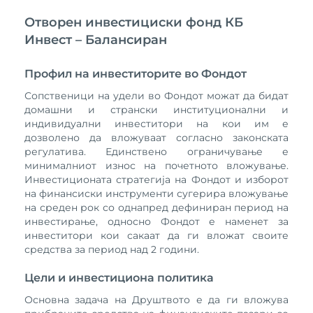
Отворен инвестициски фонд КБ
Инвест – Балансиран
Профил на инвеститорите во Фондот
Сопственици на удели во Фондот можат да бидат
домашни и странски институционални и
индивидуални инвеститори на кои им е
дозволено да вложуваат согласно законската
регулатива. Единствено ограничување е
минималниот износ на почетното вложување.
Инвестиционата стратегија на Фондот и изборот
на финансиски инструменти сугерира вложување
на среден рок со однапред дефиниран период на
инвестирање, односно Фондот е наменет за
инвеститори кои сакаат да ги вложат своите
средства за период над 2 години.
Цели и инвестициона политика
Основна задача на Друштвото е да ги вложува